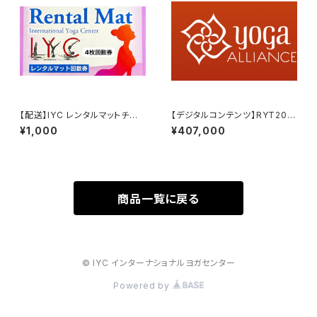
【配送】IYC レンタルマットチケッ
【デジタルコンテンツ】RYT200/
ト：4回券
300全米ヨガアライアンス認定
¥1,000
¥407,000
講座
商品一覧に戻る
© IYC インターナショナルヨガセンター
Powered by