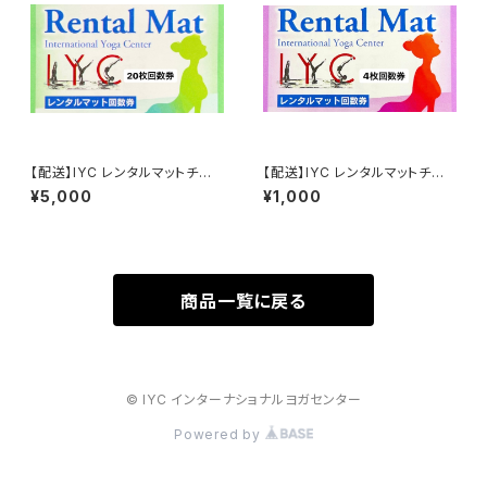
【配送】IYC レンタルマットチケッ
【配送】IYC レンタルマットチケッ
ト：20回券
ト：4回券
¥5,000
¥1,000
商品一覧に戻る
© IYC インターナショナルヨガセンター
Powered by